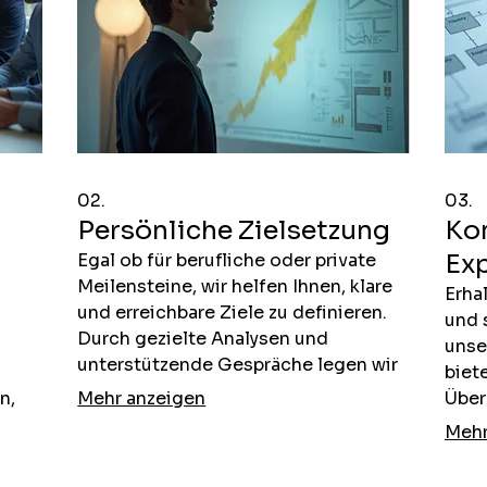
02.
03.
Persönliche Zielsetzung
Ko
Exp
Egal ob für berufliche oder private
Meilensteine, wir helfen Ihnen, klare
Erha
und erreichbare Ziele zu definieren.
und 
Durch gezielte Analysen und
unse
unterstützende Gespräche legen wir
biet
gemeinsam die Pfade fest, um Ihre
n,
Mehr anzeigen
Über
Visionen in die Realität umzusetzen.
n
und 
Mehr
Fokussieren Sie sich auf das
n,
Proj
Erreichen Ihrer Träume, wir
 Dies
hebe