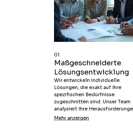
01.
Maßgeschneiderte
Lösungsentwicklung
Wir entwickeln individuelle
Lösungen, die exakt auf Ihre
spezifischen Bedürfnisse
zugeschnitten sind. Unser Team
analysiert Ihre Herausforderunge
um maßgeschneiderte Strategie
Mehr anzeigen
und Umsetzungspläne zu erstelle
die messbare Ergebnisse liefern.