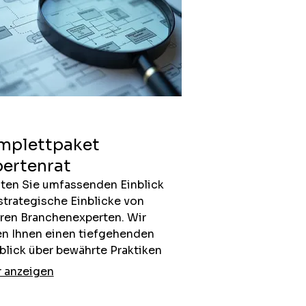
mplettpaket
ertenrat
lten Sie umfassenden Einblick
strategische Einblicke von
ren Branchenexperten. Wir
en Ihnen einen tiefgehenden
blick über bewährte Praktiken
innovative Ansätze, um Ihre
 anzeigen
ekte auf das nächste Level zu
n. Profitieren Sie von unserer