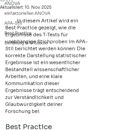
ANOVA
Aktualisiert:
10. Nov. 2025
einfaktoriellen ANOVA
	In diesem Artikel wird ein 
APA-Stil
Best Practice gezeigt, wie die 
Best Practice
Ergebnisse des T-Tests für 
unabhängige Stichproben im APA-
Einfühung in R-Studio
Stil berichtet werden können. Die 
korrekte Darstellung statistischer 
Ergebnisse ist ein wesentlicher 
Bestandteil wissenschaftlicher 
Arbeiten, und eine klare 
Kommunikation dieser 
Ergebnisse trägt entscheidend 
zur Verständlichkeit und 
Glaubwürdigkeit deiner 
Forschung bei.
Best Practice 