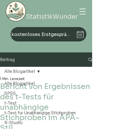
StatistikWunder
kostenloses Erstgespräch vereinbaren
Beitrag
Alle Blogartikel
1 Min. Lesezeit
Alle Blogartikel
Bericht von Ergebnissen
SPSS
des t-Tests für
t-Test
unabhängige
t-Test für Unabhängige Stichproben
Stichproben im APA-
R-Studio
Stil