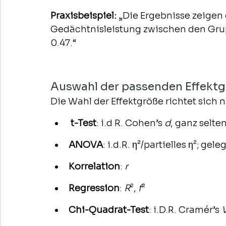
Praxisbeispiel: 
„Die Ergebnisse zeigen 
Gedächtnisleistung zwischen den Gruppe
0.47.“
Auswahl der passenden Effekt
Die Wahl der Effektgröße richtet sich 
t-Test
: i.d R. Cohen’s 
d
, ganz selte
ANOVA
: i.d.R. η²/partielles η²; gel
Korrelation
: 
r
Regression
: 
R
², 
f
²
Chi-Quadrat-Test
: i.D.R. Cramér’s 