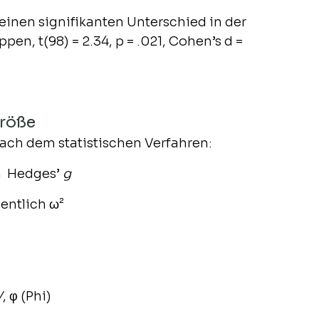
einen signifikanten Unterschied in der 
n, t(98) = 2.34, p = .021, Cohen’s d = 
größe
nach dem statistischen Verfahren:
n  Hedges’ 
g
egentlich ω²
V
, φ (Phi)