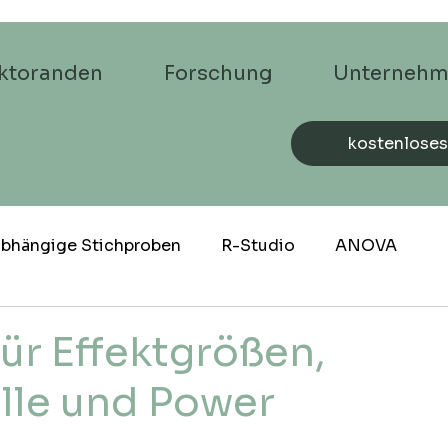
ktoranden
Forschung
Unterneh
kostenloses
nabhängige Stichproben
R-Studio
ANOVA
ctice
Einfühung in R-Studio
ür Effektgrößen,
lle und Power