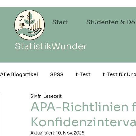
Start
Studenten & Do
StatistikWunder
Alle Blogartikel
SPSS
t-Test
t-Test für U
5 Min. Lesezeit
einfaktoriellen ANOVA
APA-Stil
Best Pra
APA-Richtlinien f
Konfidenzinterva
Aktualisiert:
10. Nov. 2025