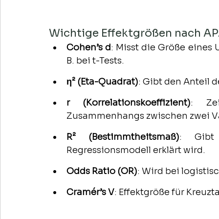
Wichtige Effektgrößen nach AP
Cohen’s d
: Misst die Größe eines 
B. bei t-Tests.
η² (Eta-Quadrat)
: Gibt den Anteil 
r (Korrelationskoeffizient)
: Ze
Zusammenhangs zwischen zwei Va
R² (Bestimmtheitsmaß)
: Gibt
Regressionsmodell erklärt wird.
Odds Ratio (OR)
: Wird bei logisti
Cramér’s V
: Effektgröße für Kreuzt